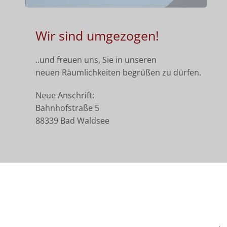
Wir sind umgezogen!
..und freuen uns, Sie in unseren
neuen Räumlichkeiten begrüßen zu dürfen.
Neue Anschrift:
Bahnhofstraße 5
88339 Bad Waldsee